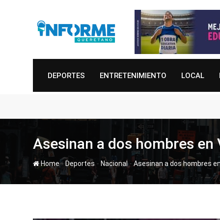
Skip
to
content
DEPORTES
ENTRETENIMIENTO
LOCAL
Asesinan a dos hombres en V
-
-
-
Home
Deportes
Nacional
Asesinan a dos hombres en 