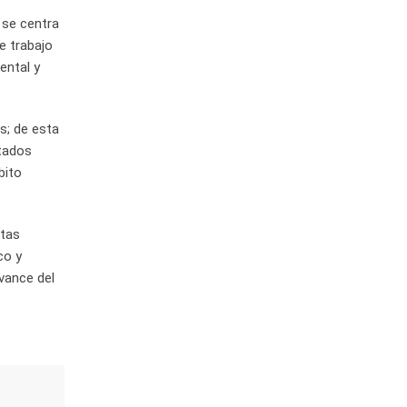
 se centra
e trabajo
ental y
s; de esta
ltados
bito
ntas
co y
vance del