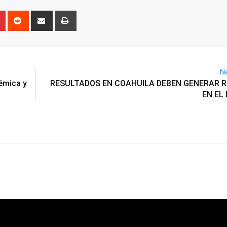
n
r
Pinterest
Reddit
Share
Print
via
Email
Ne
émica y
RESULTADOS EN COAHUILA DEBEN GENERAR R
EN EL 