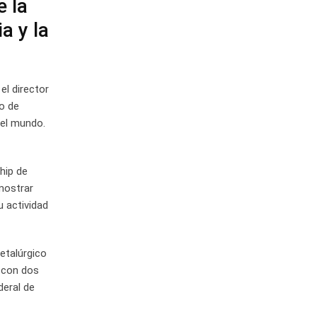
 la
a y la
el director
o de
 el mundo.
hip de
mostrar
u actividad
etalúrgico
 con dos
deral de