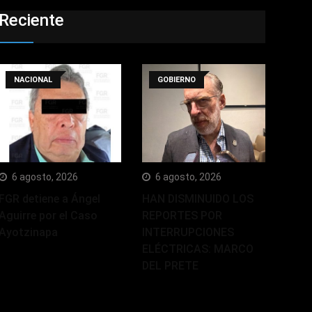
Reciente
NACIONAL
GOBIERNO
6 agosto, 2026
6 agosto, 2026
FGR detiene a Ángel
HAN DISMINUIDO LOS
Aguirre por el Caso
REPORTES POR
Ayotzinapa
INTERRUPCIONES
ELÉCTRICAS: MARCO
DEL PRETE