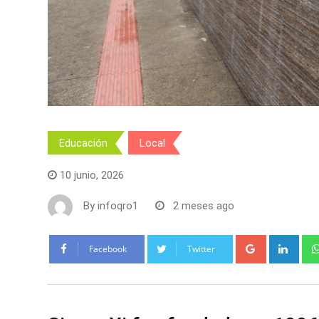
Educación
Local
10 junio, 2026
By
infoqro1
2 meses ago
Google+
Link
Facebook
Twitter