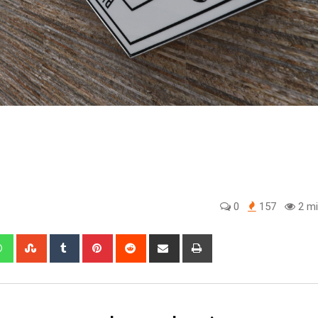
0
157
2 mi
edIn
Whatsapp
StumbleUpon
Tumblr
Pinterest
Reddit
Share
Print
via
Email