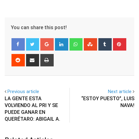
You can share this post!
Google+
LinkedIn
Whatsapp
StumbleUpon
Tumblr
Pinter
Reddit
Share
Print
via
Email
Previous article
Next article
LA GENTE ESTA
“ESTOY PUESTO”, LUIS
VOLVIENDO AL PRI Y SE
NAVA!
PUEDE GANAR EN
QUERÉTARO: ABIGAIL A.