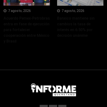
7 agosto, 2026
7 agosto, 2026
Acuerdo Pemex-Petrobras
Banxico mantiene sin
entra en fase de ejecución
cambios la tasa de
para fortalecer
interés en 6.50% por
cooperación entre México
decisión unánime
y Brasil