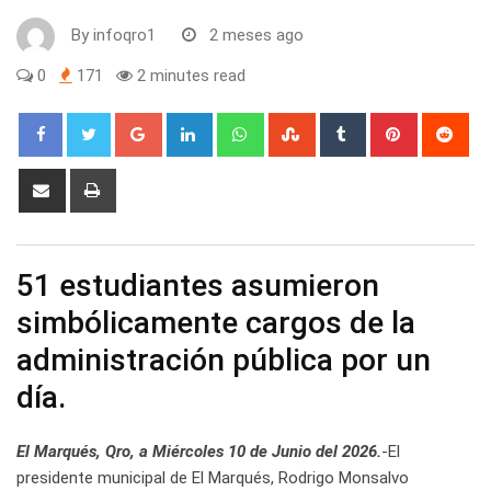
By
infoqro1
2 meses ago
0
171
2 minutes read
Google+
LinkedIn
Whatsapp
StumbleUpon
Tumblr
Pinterest
Red
Share
Print
via
Email
51 estudiantes asumieron
simbólicamente cargos de la
administración pública por un
día.
El Marqués, Qro, a Miércoles 10 de Junio del 2026.
-El
presidente municipal de El Marqués, Rodrigo Monsalvo