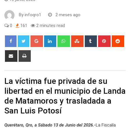
By
infoqro1
2 meses ago
0
161
2 minutes read
Google+
LinkedIn
Whatsapp
StumbleUpon
Tumblr
Pinterest
Red
Share
Print
via
Email
La víctima fue privada de su
libertad en el municipio de Landa
de Matamoros y trasladada a
San Luis Potosí
Querétaro, Qro, a Sábado 13 de Junio del 2026.-
La Fiscalía