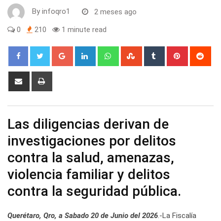
By
infoqro1
2 meses ago
0
210
1 minute read
Google+
LinkedIn
Whatsapp
StumbleUpon
Tumblr
Pinterest
Red
Share
Print
via
Email
Las diligencias derivan de
investigaciones por delitos
contra la salud, amenazas,
violencia familiar y delitos
contra la seguridad pública.
Querétaro, Qro, a Sabado 20 de Junio del 2026
.-La Fiscalía