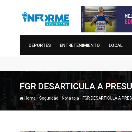
Skip
to
content
DEPORTES
ENTRETENIMIENTO
LOCAL
FGR DESARTICULA A PRES
-
-
-
Home
Seguridad
Nota roja
FGR DESARTICULA A PRE