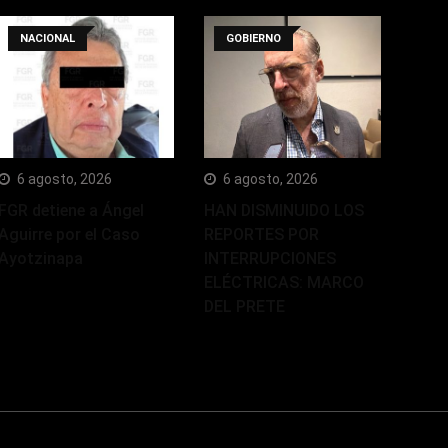
NACIONAL
GOBIERNO
6 agosto, 2026
6 agosto, 2026
FGR detiene a Ángel
HAN DISMINUIDO LOS
Aguirre por el Caso
REPORTES POR
Ayotzinapa
INTERRUPCIONES
ELÉCTRICAS: MARCO
DEL PRETE