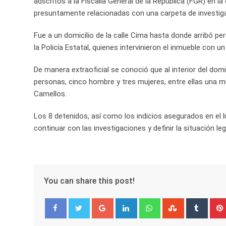
adscritos a la Fiscalía General de la República (FGR) en 
presuntamente relacionadas con una carpeta de investiga
Fue a un domicilio de la calle Cima hasta donde arribó per
la Policía Estatal, quienes intervinieron el inmueble con un
De manera extraoficial se conoció que al interior del domi
personas, cinco hombre y tres mujeres, entre ellas una m
Camellos.
Los 8 detenidos, así como los indicios asegurados en el lu
continuar con las investigaciones y definir la situación le
You can share this post!
Google+
LinkedIn
Whatsapp
StumbleUpo
Tumbl