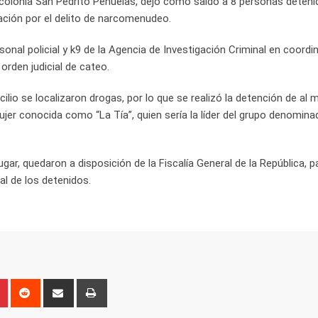
la colonia San Pedrito Peñuelas, dejó como saldo a 8 personas deteni
ción por el delito de narcomenudeo.
sonal policial y k9 de la Agencia de Investigación Criminal en coord
 orden judicial de cateo.
cilio se localizaron drogas, por lo que se realizó la detención de al
ujer conocida como “La Tía”, quien sería la líder del grupo denomin
gar, quedaron a disposición de la Fiscalía General de la República, p
gal de los detenidos.
n
r
Pinterest
Reddit
Share
Print
via