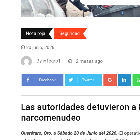
Nota roja
Seguridad
20 junio, 2026
By
infoqro1
2 meses ago
Google+
Link
Facebook
Twitter
Las autoridades detuvieron a 
narcomenudeo
Querétaro, Qro, a Sábado 20 de Junio del 2026.-
El operat