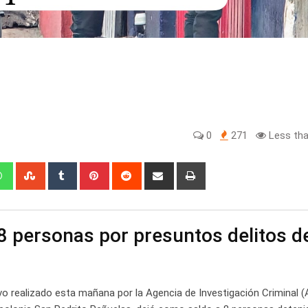
0
271
Less tha
edIn
Whatsapp
StumbleUpon
Tumblr
Pinterest
Reddit
Share
Print
via
Email
8 personas por presuntos delitos d
ivo realizado esta mañana por la Agencia de Investigación Criminal (